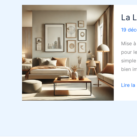
La 
19 dé
Mise à
pour le
simple
bien i
La
Lire la
Locati
Meubl
Non
Profes
–
LMNP