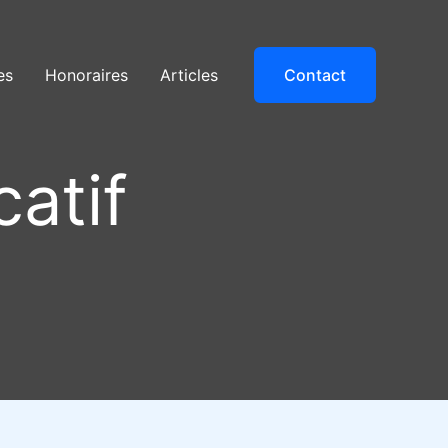
es
Honoraires
Articles
Contact
atif